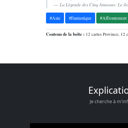
La Légende des Cinq Anneaux: Le Je
#Asie
#Fantastique
#Affrontement
Contenu de la boîte :
12 cartes Province, 12 c
Explicati
Je cherche à m'inf