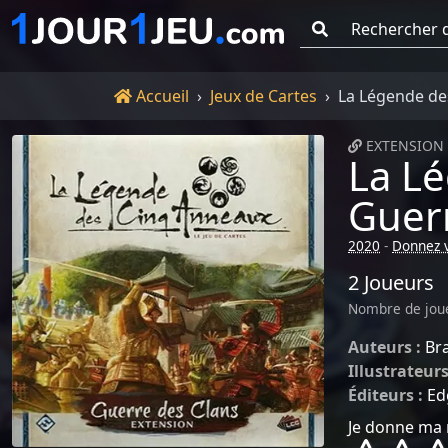
Go !
Accueil
Accueil
Jeux de Cartes
La Légende des
EXTENSION 
La Lé
Guer
2020
-
Donnez v
2 Joueurs
Nombre de jou
Auteurs :
Br
Illustrateurs
Éditeurs :
Ed
Je donne ma 