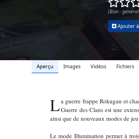
()
()
(Bon - général
Ajouter à
Aperçu
Images
Vidéos
Fichiers
L
a guerre frappe Rokugan et chaq
Guerre des Clans est une exten
ainsi que de nouveaux modes de jeu 
Le mode Illumination permet à trois