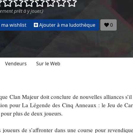
()
()
()
()
()
()
()
()
ement prêt à y jouer.)
 ma wishlist
Ajouter à ma ludothèque
0
Vendeurs
Sur le Web
ue Clan Majeur doit conclure de nouvelles alliances s’il
sion pour La Légende des Cinq Anneaux : le Jeu de Carte
pour plus de deux joueurs.
 joueurs de s’affronter dans une course pour revendiqu