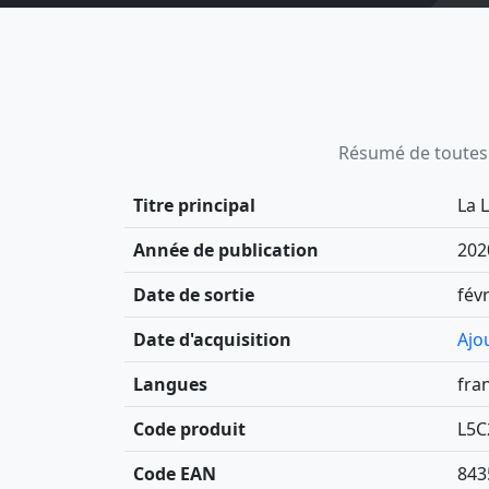
Résumé de toutes le
Titre principal
La 
Année de publication
202
Date de sortie
fév
Date d'acquisition
Ajo
Langues
fra
Code produit
L5C
Code EAN
843