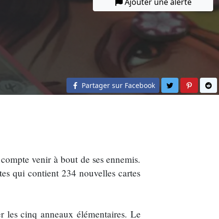
Ajouter une alerte
Partager sur 
Partage
Pa
Partager sur Facebook
 compte venir à bout de ses ennemis.
s qui contient 234 nouvelles cartes
er les cinq anneaux élémentaires. Le