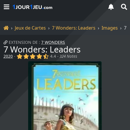
Accueil
Jeux de Cartes
7 Wonders: Leaders
Images
7 
EXTENSION DE :
7 WONDERS
7 Wonders: Leaders
(x)
(x)
(x)
(x)
(,)
2020
-
4.4 -
324 Notes