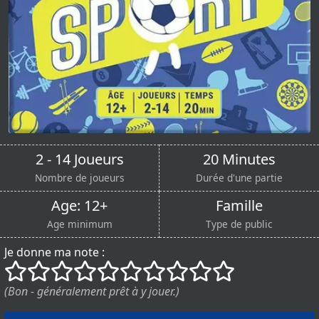
2 - 14 Joueurs
20 Minutes
Nombre de joueurs
Durée d'une partie
Age: 12+
Famille
Age minimum
Type de public
Je donne ma note :
()
()
()
()
()
()
()
()
()
()
(Bon - généralement prêt à y jouer.)