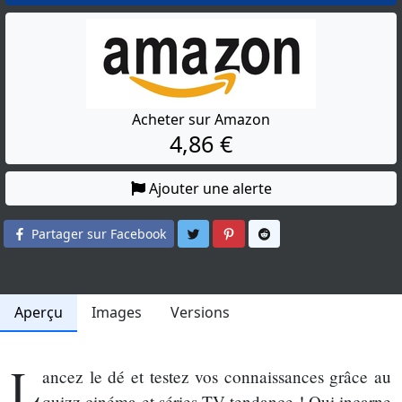
Acheter sur Amazon
4,86 €
Ajouter une alerte
Partager sur Twitter
Partager sur Pinterest
Partager sur Reddit
Partager sur Facebook
Aperçu
Images
Versions
L
ancez le dé et testez vos connaissances grâce au
quizz cinéma et séries TV tendance ! Qui incarne