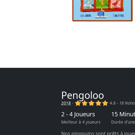
Pengoloo
(x)
(x)
(x)
(x)
(x)
2018
-
4.8 -
18 Note
2 - 4 Joueurs
15 Minu
Meilleur à 4 joueurs
Durée d'une
Nos pingouins sont prêts à jouer