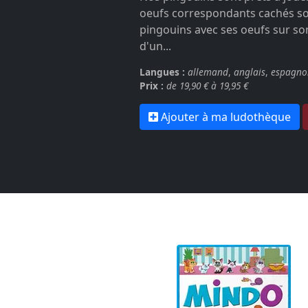
oeufs correspondants cachés sou
pingouins avec ses oeufs sur son
d'un...
Langues :
allemand
,
anglais
,
espagno
Prix :
de 19,90 € à 19,95 €
Ajouter à ma ludothèque