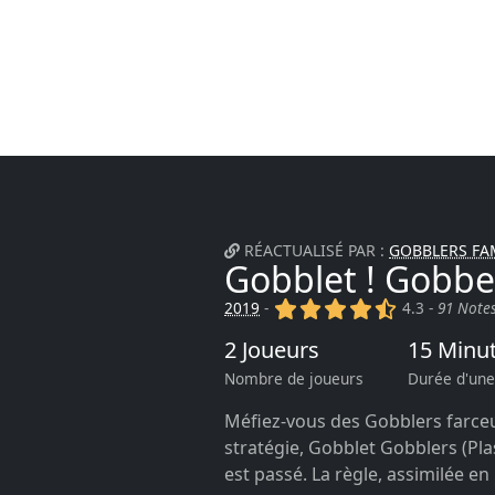
RÉACTUALISÉ PAR :
GOBBLERS FA
Gobblet ! Gobbe
(x)
(x)
(x)
(x)
(,)
2019
-
4.3 -
91 Note
2 Joueurs
15 Minu
Nombre de joueurs
Durée d'une
Méfiez-vous des Gobblers farceu
stratégie, Gobblet Gobblers (Pla
est passé. La règle, assimilée en