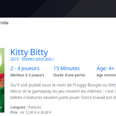
mille
Kitty Bitty
2019
-
Donnez votre avis !
2 - 4 Joueurs
15 Minutes
Age: 4+
Meilleur à 3 joueurs
Durée d'une partie
Age minim
Qu'il soit publié sous le nom de Froggy Boogie ou Kitt
décor et le gameplay du jeu restent les mêmes : c'est l
bébés créatures veulent juste jouer. Votre travail est de
Langues :
français
Prix :
de 12,90 € à 30,30 €