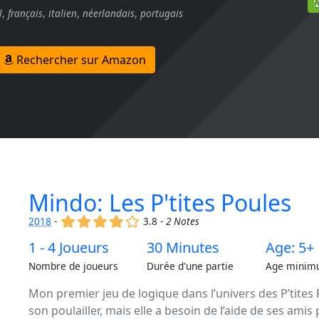
l
,
français
,
italien
,
néerlandais
,
portugais
Rechercher sur Amazon
Mindo: Les P'tites Poules
(x)
(x)
(x)
(x)
()
2018
-
3.8 -
2 Notes
1 - 4 Joueurs
30 Minutes
Age: 5+
Nombre de joueurs
Durée d'une partie
Age minim
Mon premier jeu de logique dans l’univers des P’tites 
son poulailler, mais elle a besoin de l’aide de ses ami