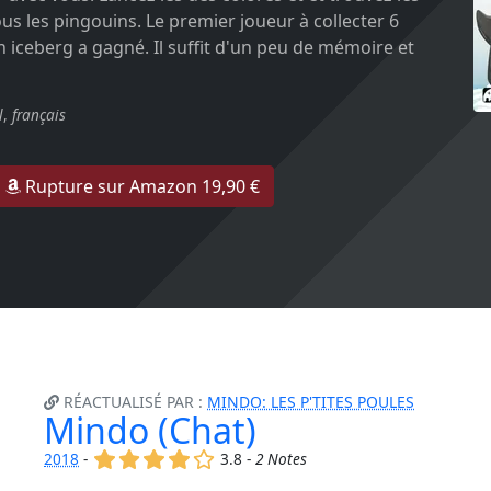
s les pingouins. Le premier joueur à collecter 6
 iceberg a gagné. Il suffit d'un peu de mémoire et
l
,
français
Rupture sur Amazon 19,90 €
RÉACTUALISÉ PAR :
MINDO: LES P'TITES POULES
Mindo (Chat)
(x)
(x)
(x)
(x)
()
2018
-
3.8 -
2 Notes