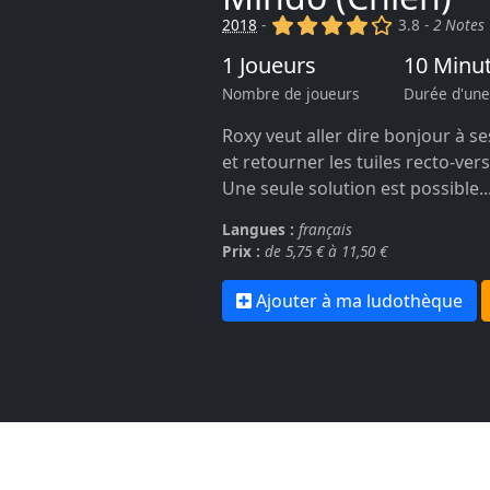
(x)
(x)
(x)
(x)
()
2018
-
3.8 -
2 Notes
1 Joueurs
10 Minu
Nombre de joueurs
Durée d'une
Roxy veut aller dire bonjour à se
et retourner les tuiles recto-vers
Une seule solution est possible..
Langues :
français
Prix :
de 5,75 € à 11,50 €
Ajouter à ma ludothèque