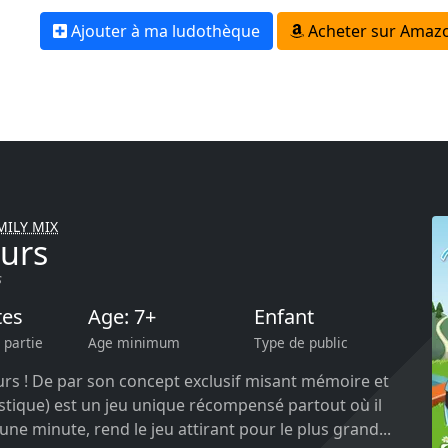
Ajouter à ma ludothèque
Acheter sur Amazo
MILY MIX
urs
s
tes
Age: 7+
Enfant
 partie
Age minimum
Type de public
rs ! De par son concept exclusif misant mémoire et
stique) est un jeu unique récompensé partout où il
 une minute, rend le jeu attirant pour le plus grand...