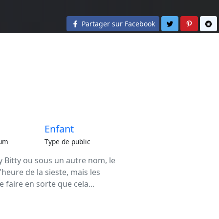
Partager sur 
Partage
Pa
Partager sur Facebook
Enfant
um
Type de public
y Bitty ou sous un autre nom, le
'heure de la sieste, mais les
 faire en sorte que cela...