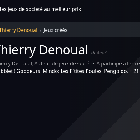
Thierry Denoual
Jeux créés
hierry Denoual
(
Auteur
)
ierry Denoual, Auteur de jeux de société. A participé a le cré
bblet ! Gobbeurs
,
Mindo: Les P'tites Poules
,
Pengoloo
,
+ 21