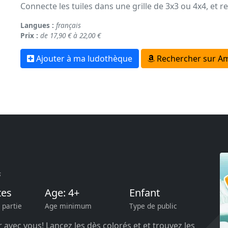
Connecte les tuiles dans une grille de 3x3 ou 4x4, et re
Langues :
français
Prix :
de 17,90 € à 22,00 €
Ajouter à ma ludothèque
Rechercher sur A
s
tes
Age: 4+
Enfant
 partie
Age minimum
Type de public
 avec vous! Lancez les dès colorés et et trouvez les