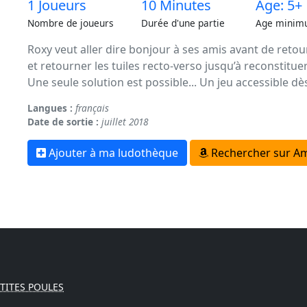
1 Joueurs
10 Minutes
Age: 5+
Nombre de joueurs
Durée d'une partie
Age minim
Roxy veut aller dire bonjour à ses amis avant de retou
et retourner les tuiles recto-verso jusqu’à reconstituer 
Une seule solution est possible... Un jeu accessible dè
Langues :
français
Date de sortie :
juillet 2018
Ajouter à ma ludothèque
Rechercher sur A
'TITES POULES