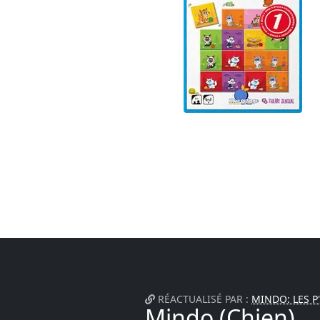
RÉACTUALISÉ PAR :
MINDO: LES P
Mindo (Chien)