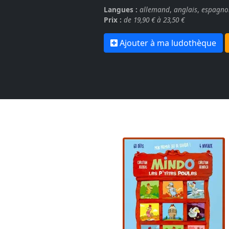
Langues :
allemand
,
anglais
,
espagno
Prix :
de 19,90 € à 23,50 €
Ajouter à ma ludothèque