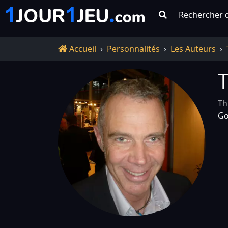
Go !
Accueil
Accueil
Personnalités
Les Auteurs
T
Th
Go