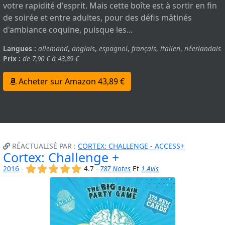
votre rapidité d'esprit. Mais cette boîte est à sortir en fin
de soirée et entre adultes, pour des défis mâtinés
d'ambiance coquine, puisque les...
Langues :
allemand
,
anglais
,
espagnol
,
français
,
italien
,
néerlandais
Prix :
de 7,90 € à 43,89 €
Acheter sur Amazon 43,89 €
RÉACTUALISÉ PAR :
CORTEX: CHALLENGE - ACCESS+
Cortex: Challenge +
(x)
(x)
(x)
(x)
(x)
2016
-
4.7 -
787 Notes
Et
1 Avis