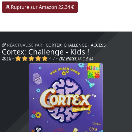
Rupture sur Amazon 22,34 €
RÉACTUALISÉ PAR :
CORTEX: CHALLENGE - ACCESS+
Cortex: Challenge - Kids !
(x)
(x)
(x)
(x)
(x)
2016
-
4.7 -
787 Notes
Et
1 Avis