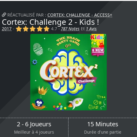
RÉACTUALISÉ PAR :
CORTEX: CHALLENGE - ACCESS+
Cortex: Challenge 2 - Kids !
(x)
(x)
(x)
(x)
(x)
2017
-
4.7 -
787 Notes
Et
1 Avis
2 - 6 Joueurs
15 Minutes
Meilleur à 4 joueurs
Durée d'une partie