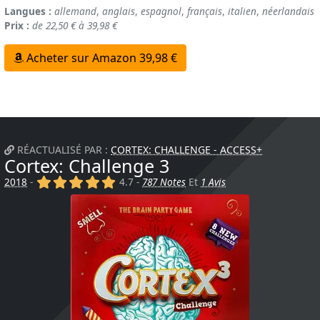
Langues :
allemand
,
anglais
,
espagnol
,
français
,
italien
,
néerlandais
Prix :
de 22,50 € à 39,98 €
Acheter sur Amazon 39,98 €
RÉACTUALISÉ PAR :
CORTEX: CHALLENGE - ACCESS+
Cortex: Challenge 3
(x)
(x)
(x)
(x)
(x)
2018
-
4.7 -
787 Notes
Et
1 Avis