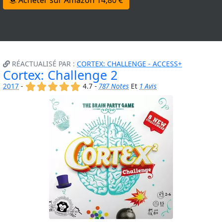
Acheter sur Amazon 14,80 €
RÉACTUALISÉ PAR :
CORTEX: CHALLENGE - ACCESS+
Cortex: Challenge 2
(x)
(x)
(x)
(x)
(x)
2017
-
4.7 -
787 Notes
Et
1 Avis