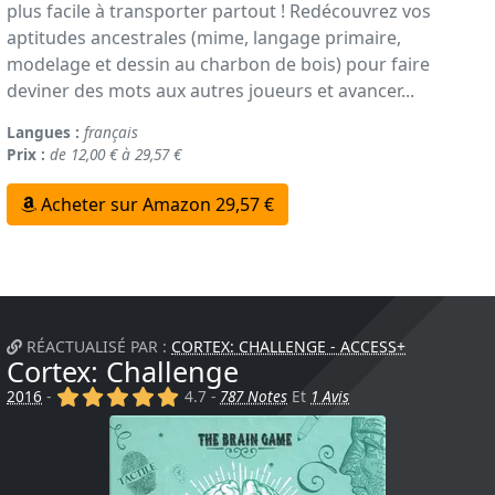
plus facile à transporter partout ! Redécouvrez vos
aptitudes ancestrales (mime, langage primaire,
modelage et dessin au charbon de bois) pour faire
deviner des mots aux autres joueurs et avancer...
Langues :
français
Prix :
de 12,00 € à 29,57 €
Acheter sur Amazon 29,57 €
RÉACTUALISÉ PAR :
CORTEX: CHALLENGE - ACCESS+
Cortex: Challenge
(x)
(x)
(x)
(x)
(x)
2016
-
4.7 -
787 Notes
Et
1 Avis