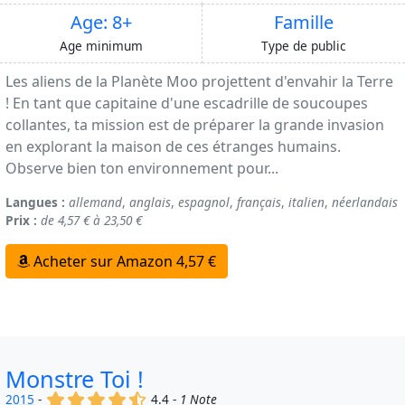
Age: 8+
Famille
Age minimum
Type de public
Les aliens de la Planète Moo projettent d'envahir la Terre
! En tant que capitaine d'une escadrille de soucoupes
collantes, ta mission est de préparer la grande invasion
en explorant la maison de ces étranges humains.
Observe bien ton environnement pour...
Langues :
allemand
,
anglais
,
espagnol
,
français
,
italien
,
néerlandais
Prix :
de 4,57 € à 23,50 €
Acheter sur Amazon 4,57 €
Monstre Toi !
(x)
(x)
(x)
(x)
(,)
2015
-
4.4 -
1 Note