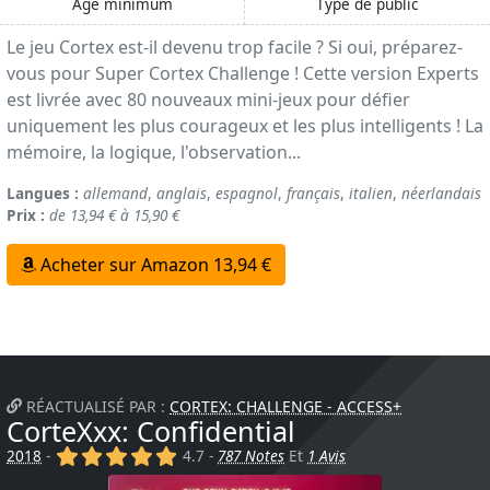
Age minimum
Type de public
Le jeu Cortex est-il devenu trop facile ? Si oui, préparez-
vous pour Super Cortex Challenge ! Cette version Experts
est livrée avec 80 nouveaux mini-jeux pour défier
uniquement les plus courageux et les plus intelligents ! La
mémoire, la logique, l'observation...
Langues :
allemand
,
anglais
,
espagnol
,
français
,
italien
,
néerlandais
Prix :
de 13,94 € à 15,90 €
Acheter sur Amazon 13,94 €
RÉACTUALISÉ PAR :
CORTEX: CHALLENGE - ACCESS+
CorteXxx: Confidential
(x)
(x)
(x)
(x)
(x)
2018
-
4.7 -
787 Notes
Et
1 Avis