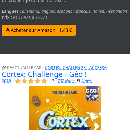
un challenge tactile. Cortex:...
Langues :
allemand
,
anglais
,
espagnol
,
français
,
italien
,
néerlandais
Prix :
de 11,43 € à 17,00 €
Acheter sur Amazon 11,43 €
RÉACTUALISÉ PAR :
CORTEX: CHALLENGE - ACCESS+
Cortex: Challenge - Géo !
(x)
(x)
(x)
(x)
(x)
2016
-
4.7 -
787 Notes
Et
1 Avis