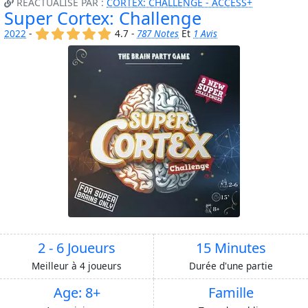
RÉACTUALISÉ PAR :
CORTEX: CHALLENGE - ACCESS+
Super Cortex: Challenge
(x)
(x)
(x)
(x)
(x)
2022
-
4.7 -
787 Notes
Et
1 Avis
2 - 6 Joueurs
15 Minutes
Meilleur à 4 joueurs
Durée d'une partie
Age: 8+
Famille