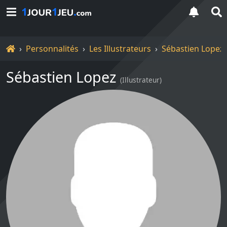
Accueil
Personnalités
Les Illustrateurs
Sébastien Lopez
Sébastien Lopez
(
Illustrateur
)