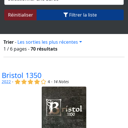
Réinitialiser
Filtrer la liste
Trier
-
Les sorties les plus récentes
1 / 6
pages
-
70 résultats
Bristol 1350
(x)
(x)
(x)
(x)
()
2022
-
4 -
14 Notes