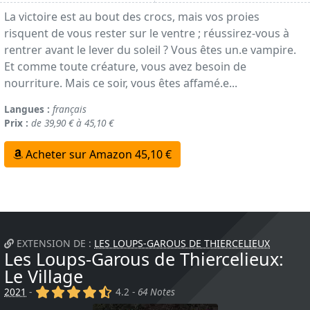
La victoire est au bout des crocs, mais vos proies
risquent de vous rester sur le ventre ; réussirez-vous à
rentrer avant le lever du soleil ? Vous êtes un.e vampire.
Et comme toute créature, vous avez besoin de
nourriture. Mais ce soir, vous êtes affamé.e...
Langues :
français
Prix :
de 39,90 € à 45,10 €
Acheter sur Amazon 45,10 €
EXTENSION DE :
LES LOUPS-GAROUS DE THIERCELIEUX
Les Loups-Garous de Thiercelieux:
Le Village
(x)
(x)
(x)
(x)
(,)
2021
-
4.2 -
64 Notes