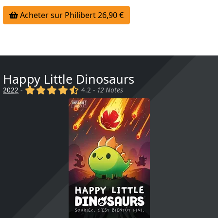
Acheter sur Philibert 26,90 €
Happy Little Dinosaurs
(x)
(x)
(x)
(x)
(,)
2022
-
4.2 -
12 Notes