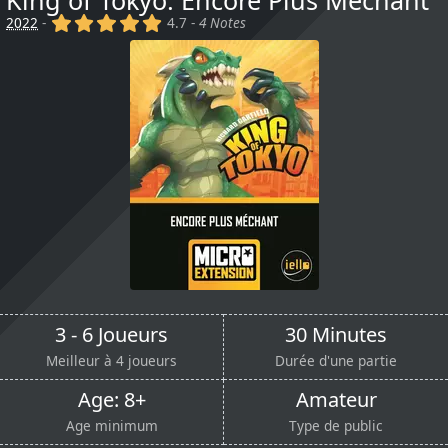
King of Tokyo: Encore Plus Méchant
(x)
(x)
(x)
(x)
(x)
2022
-
4.7 -
4 Notes
3 - 6 Joueurs
30 Minutes
Meilleur à 4 joueurs
Durée d'une partie
Age: 8+
Amateur
Age minimum
Type de public