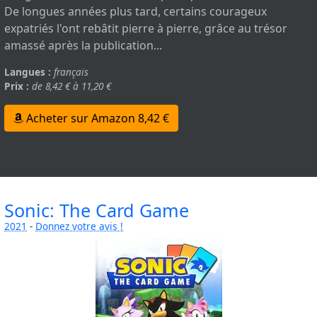
De longues années plus tard, certains courageux
expatriés l'ont rebâtit pierre à pierre, grâce au trésor
amassé après la publication...
Langues :
français
Prix :
de 8,42 € à 11,20 €
Acheter sur Amazon 8,42 €
Sonic: The Card Game
2021
-
Donnez votre avis !