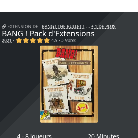
EXTENSION DE :
BANG ! THE BULLET !
+ 1 DE PLUS
BANG ! Pack d'Extensions
(x)
(x)
(x)
(x)
(x)
2021
-
4.9 -
5 Notes
4 - 8 Joueurs
20 Minutes