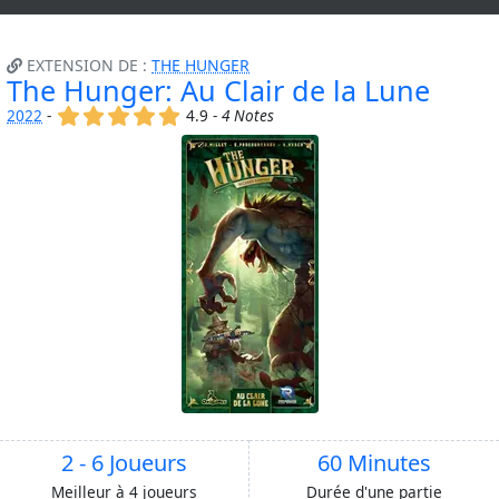
EXTENSION DE :
THE HUNGER
The Hunger: Au Clair de la Lune
(x)
(x)
(x)
(x)
(x)
2022
-
4.9 -
4 Notes
2 - 6 Joueurs
60 Minutes
Meilleur à 4 joueurs
Durée d'une partie