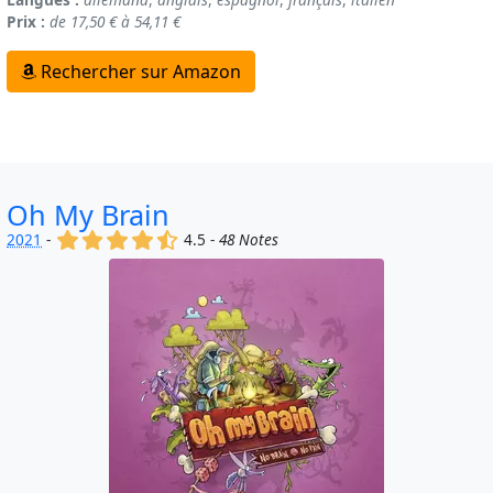
Prix :
de 17,50 € à 54,11 €
Rechercher sur Amazon
Oh My Brain
(x)
(x)
(x)
(x)
(,)
2021
-
4.5 -
48 Notes