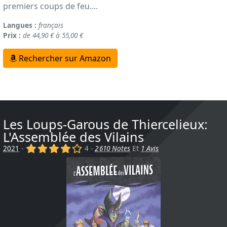
premiers coups de feu....
Langues :
français
Prix :
de 44,90 € à 55,00 €
Rechercher sur Amazon
Les Loups-Garous de Thiercelieux:
L'Assemblée des Vilains
(x)
(x)
(x)
(x)
()
2021
-
4 -
2 610 Notes
Et
1 Avis