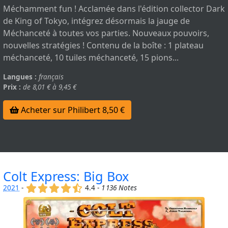
Méchamment fun ! Acclamée dans l'édition collector Dark
de King of Tokyo, intégrez désormais la jauge de
Méchanceté à toutes vos parties. Nouveaux pouvoirs,
nouvelles stratégies ! Contenu de la boîte : 1 plateau
méchanceté, 10 tuiles méchanceté, 15 pions...
Langues :
français
Prix :
de 8,01 € à 9,45 €
Acheter sur Philibert 8,50 €
Colt Express: Big Box
(x)
(x)
(x)
(x)
(,)
2021
-
4.4 -
1 136 Notes