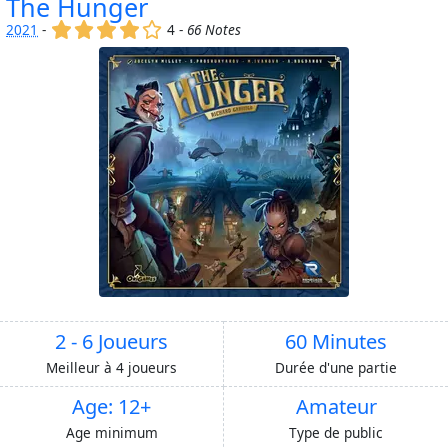
The Hunger
(x)
(x)
(x)
(x)
()
2021
-
4 -
66 Notes
2 - 6 Joueurs
60 Minutes
Meilleur à 4 joueurs
Durée d'une partie
Age: 12+
Amateur
Age minimum
Type de public