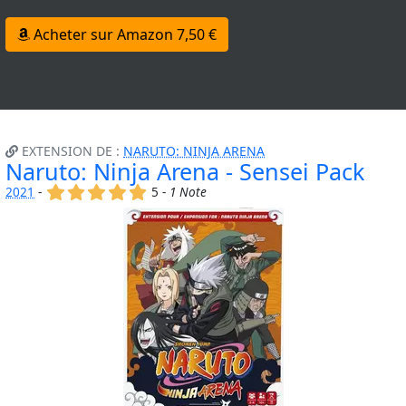
Acheter sur Amazon 7,50 €
EXTENSION DE :
NARUTO: NINJA ARENA
Naruto: Ninja Arena - Sensei Pack
(x)
(x)
(x)
(x)
(x)
2021
-
5 -
1 Note