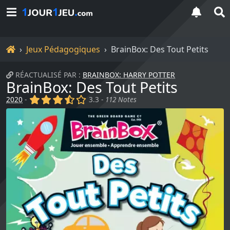
Accueil
Jeux Pédagogiques
BrainBox: Des Tout Petits
RÉACTUALISÉ PAR :
BRAINBOX: HARRY POTTER
BrainBox: Des Tout Petits
(x)
(x)
(x)
(,)
()
2020
-
3.3 -
112 Notes