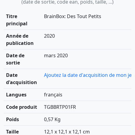
(date de sortie, code ean, poids, taille, ...)
Titre
BrainBox: Des Tout Petits
principal
Année de
2020
publication
Date de
mars 2020
sortie
Date
Ajoutez la date d'acquisition de mon jeu
d'acquisition
Langues
français
Code produit
TGBBRTP01FR
Poids
0,57 Kg
Taille
12,1 x 12,1 x 12,1 cm