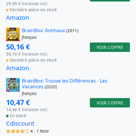
29,99 € livraison incl.
Dernière pièce en stock
Amazon
BrainBox: Animaux
(2011)
français
50,16 €
VOIR L'OFFRE
50,16 € livraison incl.
Dernière pièce en stock
Amazon
BrainBox: Trouve les Différences - Les
Vacances
(2020)
français
10,47 €
VOIR L'OFFRE
14,46 € livraison incl.
En stock
Cdiscount
(x)
(x)
(x)
(x)
()
4 -
1 Note