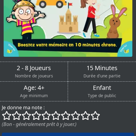
2 - 8 Joueurs
15 Minutes
Nombre de joueurs
Durée d'une partie
Age: 4+
Enfant
Age minimum
Type de public
Je donne ma note :
()
()
()
()
()
()
()
()
()
()
(Bon - généralement prêt à y jouer.)