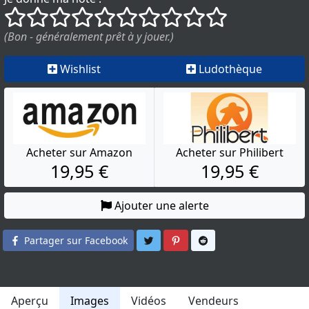
()
()
()
()
()
()
()
()
()
()
(Bon - généralement prêt à y jouer.)
Wishlist
Ludothèque
Acheter sur Amazon
Acheter sur Philibert
19,95 €
19,95 €
Ajouter une alerte
Partager sur Twitter
Partager sur Pinterest
Partager sur Reddit
Partager sur Facebook
Aperçu
Images
Vidéos
Vendeurs