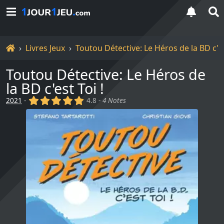
Accueil
Livres Jeux
Toutou Détective: Le Héros de la BD c'es
Toutou Détective: Le Héros de
la BD c'est Toi !
(x)
(x)
(x)
(x)
(x)
2021
-
4.8 -
4 Notes