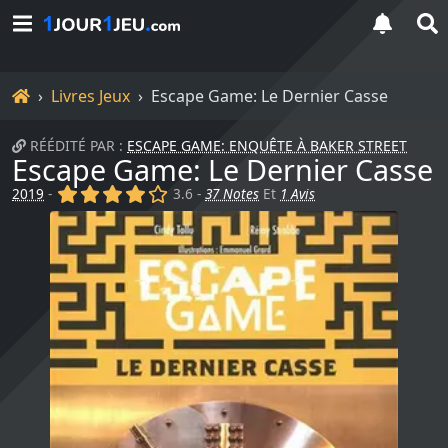
Accueil
Livres Jeux
Escape Game: Le Dernier Casse
RÉÉDITÉ PAR :
ESCAPE GAME: ENQUÊTE À BAKER STREET
Escape Game: Le Dernier Casse
(x)
(x)
(x)
(x)
()
2019
-
3.6 -
37 Notes
Et
1 Avis