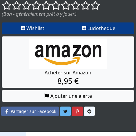
()
()
()
()
()
()
()
()
()
()
(Bon - généralement prêt à y jouer.)
Wishlist
Ludothèque
Acheter sur Amazon
8,95 €
Ajouter une alerte
Partager sur Twitter
Partager sur Pinterest
Partager sur Reddit
Partager sur Facebook