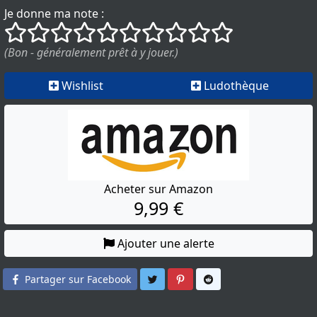
Je donne ma note :
()
()
()
()
()
()
()
()
()
()
(Bon - généralement prêt à y jouer.)
Wishlist
Ludothèque
Acheter sur Amazon
9,99 €
Ajouter une alerte
Partager sur Twitter
Partager sur Pinterest
Partager sur Reddit
Partager sur Facebook