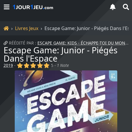
Accueil
Livres Jeux
Escape Game: Junior - Piégés Dans l'Es
RÉÉDITÉ PAR :
ESCAPE GAME: KIDS - ÉCHAPPE-TOI DU MONDE D'ALICE...
Escape Game: Junior - Piégés
Dans l'Espace
(x)
(x)
(x)
(x)
(x)
2019
-
5 -
1 Note