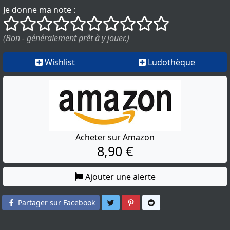
Je donne ma note :
()
()
()
()
()
()
()
()
()
()
(Bon - généralement prêt à y jouer.)
Wishlist
Ludothèque
Acheter sur Amazon
8,90 €
Ajouter une alerte
Partager sur Twitter
Partager sur Pinterest
Partager sur Reddit
Partager sur Facebook