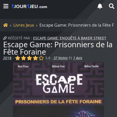
Accueil
Livres Jeux
Escape Game: Prisonniers de la Fête Fo
RÉÉDITÉ PAR :
ESCAPE GAME: ENQUÊTE À BAKER STREET
Escape Game: Prisonniers de la
Fête Foraine
(x)
(x)
(x)
(x)
()
2018
-
3.6 -
37 Notes
Et
1 Avis