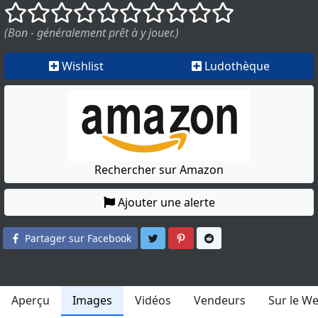
()
()
()
()
()
()
()
()
()
()
(Bon - généralement prêt à y jouer.)
Wishlist
Ludothèque
Rechercher sur Amazon
Ajouter une alerte
Partager sur Twitter
Partager sur Pinterest
Partager sur Reddit
Partager sur Facebook
Aperçu
Images
Vidéos
Vendeurs
Sur le W