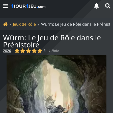
Accueil
Jeux de Rôle
Würm: Le Jeu de Rôle dans le Préhisto
Würm: Le Jeu de Rôle dans le
Préhistoire
(x)
(x)
(x)
(x)
(x)
2020
-
5 -
1 Note