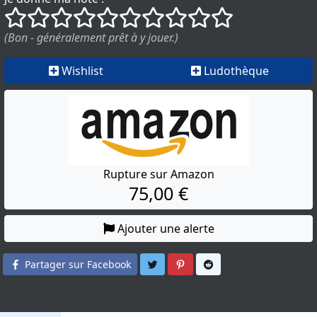
()
()
()
()
()
()
()
()
()
()
(Bon - généralement prêt à y jouer.)
Wishlist
Ludothèque
Rupture sur Amazon
75,00 €
Ajouter une alerte
Partager sur Twitter
Partager sur Pinterest
Partager sur Reddit
Partager sur Facebook