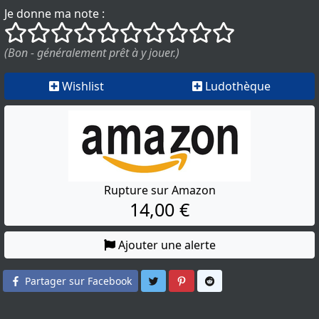
Je donne ma note :
()
()
()
()
()
()
()
()
()
()
(Bon - généralement prêt à y jouer.)
Wishlist
Ludothèque
Rupture sur Amazon
14,00 €
Ajouter une alerte
Partager sur Twitter
Partager sur Pinterest
Partager sur Reddit
Partager sur Facebook