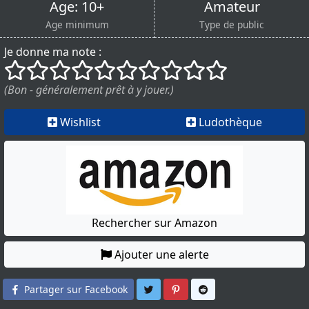
Age: 10+
Amateur
Age minimum
Type de public
Je donne ma note :
()
()
()
()
()
()
()
()
()
()
(Bon - généralement prêt à y jouer.)
Wishlist
Ludothèque
Rechercher sur Amazon
Ajouter une alerte
Partager sur Twitter
Partager sur Pinterest
Partager sur Reddit
Partager sur Facebook