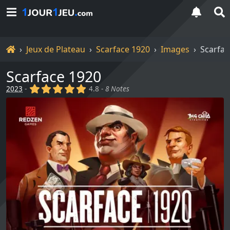
Accueil
Jeux de Plateau
Scarface 1920
Images
Scarfac
Scarface 1920
(x)
(x)
(x)
(x)
(x)
2023
-
4.8 -
8 Notes