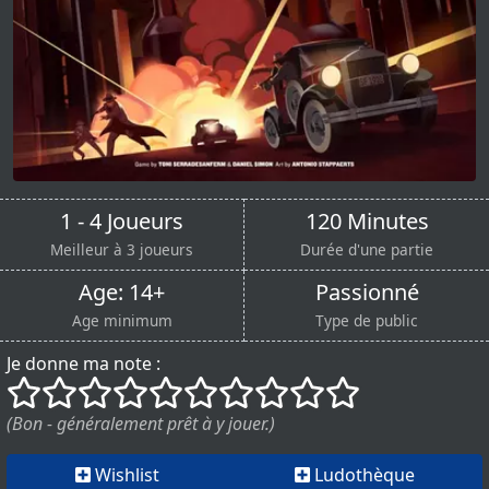
1 - 4 Joueurs
120 Minutes
Meilleur à 3 joueurs
Durée d'une partie
Age: 14+
Passionné
Age minimum
Type de public
Je donne ma note :
()
()
()
()
()
()
()
()
()
()
(Bon - généralement prêt à y jouer.)
Wishlist
Ludothèque