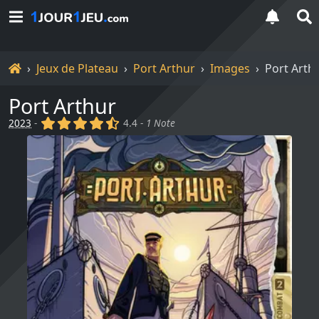
Accueil
Jeux de Plateau
Port Arthur
Images
Port Arth
Port Arthur
(x)
(x)
(x)
(x)
(,)
2023
-
4.4 -
1 Note