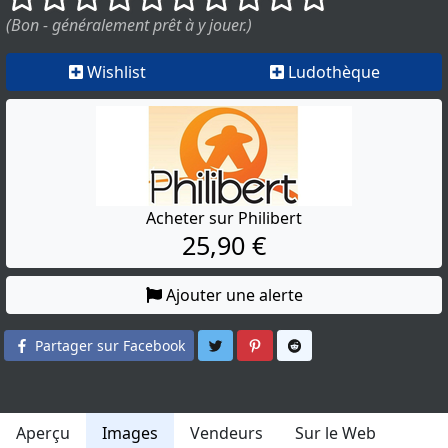
(Bon - généralement prêt à y jouer.)
Wishlist
Ludothèque
Acheter sur Philibert
25,90 €
Ajouter une alerte
Partager sur Twitter
Partager sur Pinterest
Partager sur Reddit
Partager sur Facebook
Aperçu
Images
Vendeurs
Sur le Web