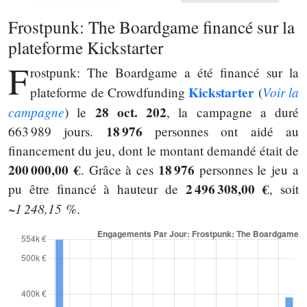
Frostpunk: The Boardgame financé sur la
plateforme Kickstarter
F
rostpunk: The Boardgame a été financé sur la
Kickstarter
Voir la
plateforme de Crowdfunding
(
campagne
28 oct. 202
) le
, la campagne a duré
18 976
663 989 jours.
personnes ont aidé au
financement du jeu, dont le montant demandé était de
200 000,00 €
18 976
. Grâce à ces
personnes le jeu a
2 496 308,00 €
pu être financé à hauteur de
, soit
~1 248,15 %
.