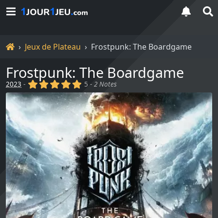
Accueil
Jeux de Plateau
Frostpunk: The Boardgame
Frostpunk: The Boardgame
(x)
(x)
(x)
(x)
(x)
2023
-
5 -
2 Notes