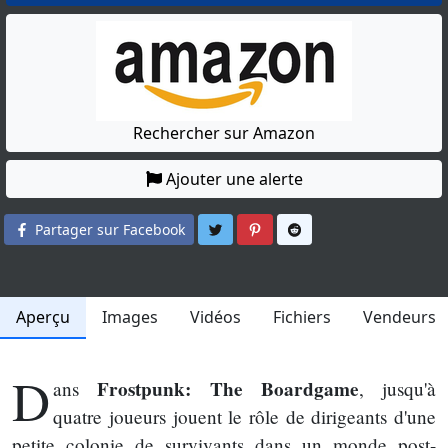
Rechercher sur Amazon
Ajouter une alerte
Partager sur Twitter
Partager sur Pinterest
Partager sur Reddit
Partager sur Facebook
Aperçu
Images
Vidéos
Fichiers
Vendeurs
D
Frostpunk: The Boardgame
ans
, jusqu'à
quatre joueurs jouent le rôle de dirigeants d'une
petite colonie de survivants dans un monde post-