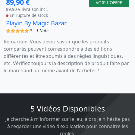
89,90 €
VOIR L'OFFRE
89,90 € livraison incl.
En rupture de stock
Playin By Magic Bazar
(x)
(x)
(x)
(x)
(x)
5 -
1 Note
Remarque: Vous devez savoir que les produits
comparés peuvent correspondre à des éditions
différentes et être soumis à des règles linguistiques,
etc. Vérifiez toujours la description de produit faite par
le marchand lui-même avant de l'acheter !
5 Vidéos Disponibles
Je cherche à m'informer sur le jeu, alors je n'hésite pas
à regarder une vidéo d'explication pour connaitre les
règles.