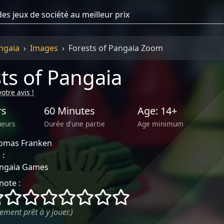
ngaia
Images
Forests of Pangaia Zoom
ts of Pangaia
otre avis !
rs
60 Minutes
Age: 14+
ueurs
Durée d'une partie
Age minimum
omas Franken
 :
~
ngaia Games
note :
()
()
()
()
()
()
()
()
ement prêt à y jouer.)