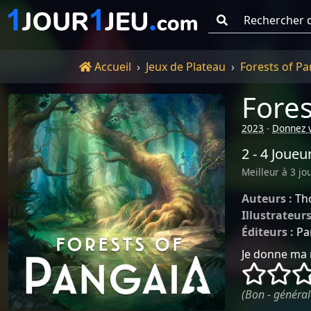
Go !
Accueil
Accueil
Jeux de Plateau
Forests of Pa
Fores
2023
-
Donnez v
2 - 4 Joueu
Meilleur à 3 jo
Auteurs :
Th
Illustrateurs
Éditeurs :
Pa
Je donne ma 
()
()
(Bon - général