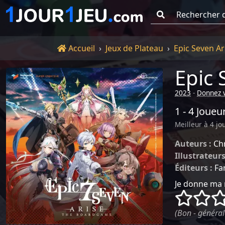
Go !
Accueil
Accueil
Jeux de Plateau
Epic Seven Ar
Epic 
2023
-
Donnez v
1 - 4 Joueu
Meilleur à 4 jo
Auteurs :
Ch
Illustrateurs
Éditeurs :
Fa
Je donne ma 
()
()
(Bon - général