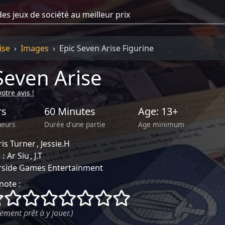
ise
Images
Epic Seven Arise Figurine
Seven Arise
otre avis !
rs
60 Minutes
Age: 13+
ueurs
Durée d'une partie
Age minimum
ris Turner
Jessie.H
 :
Ar Siu
J.T
rside Games Entertainment
note :
()
()
()
()
()
()
()
()
ement prêt à y jouer.)