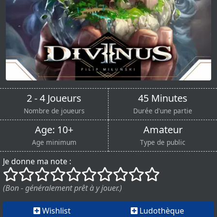
2 - 4 Joueurs
45 Minutes
Nombre de joueurs
Durée d'une partie
Age: 10+
Amateur
Age minimum
Type de public
Je donne ma note :
()
()
()
()
()
()
()
()
()
()
(Bon - généralement prêt à y jouer.)
Wishlist
Ludothèque