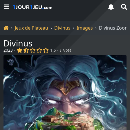
Accueil
Jeux de Plateau
Divinus
Images
Divinus Zoom
Divinus
(x)
(,)
()
()
()
2023
-
1.5 -
1 Note