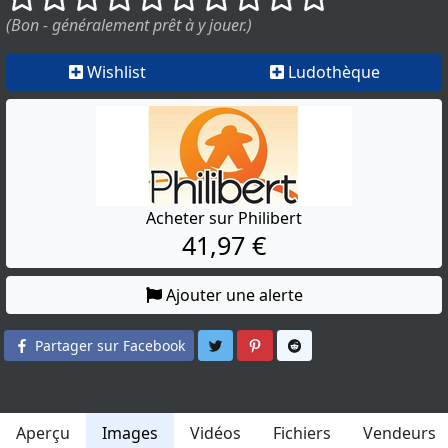
(Bon - généralement prêt à y jouer.)
Wishlist
Ludothèque
Acheter sur Philibert
41,97 €
Ajouter une alerte
Partager sur Twitter
Partager sur Pinterest
Partager sur Reddit
Partager sur Facebook
Aperçu
Images
Vidéos
Fichiers
Vendeurs