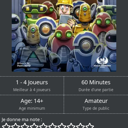
1 - 4 Joueurs
60 Minutes
Meilleur à 4 joueurs
Durée d'une partie
Age: 14+
Amateur
Age minimum
Type de public
Je donne ma note :
()
()
()
()
()
()
()
()
()
()