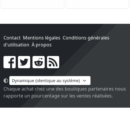
Contact
Mentions légales
Conditions générales
d'utilisation
À propos
Go !
Chaque achat chez une des boutiques partenaires nous
rapporte un pourcentage sur les ventes réalisées.
Conçu et construit avec tout l'amour du monde par
Paula. Maintenu par 1jour-1jeu.com.
Version v2.0. Code sous licence
APACHE2
, docs
APACHE