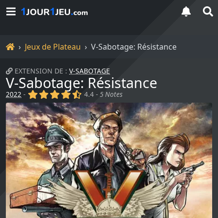
Accueil
Jeux de Plateau
V-Sabotage: Résistance
EXTENSION DE :
V-SABOTAGE
V-Sabotage: Résistance
(x)
(x)
(x)
(x)
(,)
2022
-
4.4 -
5 Notes