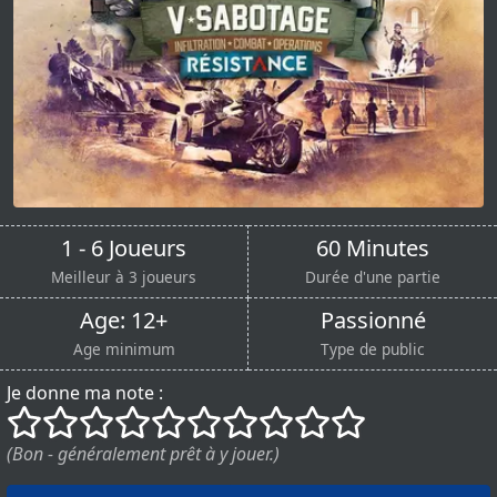
1 - 6 Joueurs
60 Minutes
Meilleur à 3 joueurs
Durée d'une partie
Age: 12+
Passionné
Age minimum
Type de public
Je donne ma note :
()
()
()
()
()
()
()
()
()
()
(Bon - généralement prêt à y jouer.)