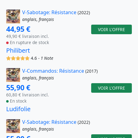
V-Sabotage: Résistance
(2022)
anglais
,
français
44,95 €
VOIR L'OFFRE
49,90 € livraison incl.
En rupture de stock
Philibert
(x)
(x)
(x)
(x)
(x)
4.6 -
1 Note
V-Commandos: Résistance
(2017)
anglais
,
français
55,90 €
VOIR L'OFFRE
60,80 € livraison incl.
En stock
Ludifolie
V-Sabotage: Résistance
(2022)
anglais
,
français