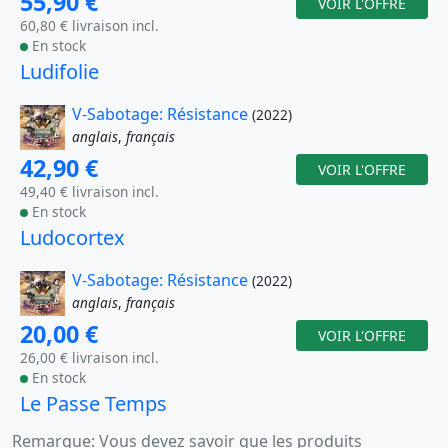
55,90 €
VOIR L'OFFRE
60,80 € livraison incl.
En stock
Ludifolie
V-Sabotage: Résistance
(2022)
anglais
,
français
42,90 €
VOIR L'OFFRE
49,40 € livraison incl.
En stock
Ludocortex
V-Sabotage: Résistance
(2022)
anglais
,
français
20,00 €
VOIR L'OFFRE
26,00 € livraison incl.
En stock
Le Passe Temps
Remarque: Vous devez savoir que les produits