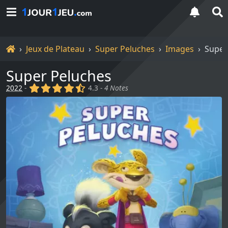
Accueil
Jeux de Plateau
Super Peluches
Images
Super
Super Peluches
(x)
(x)
(x)
(x)
(,)
2022
-
4.3 -
4 Notes