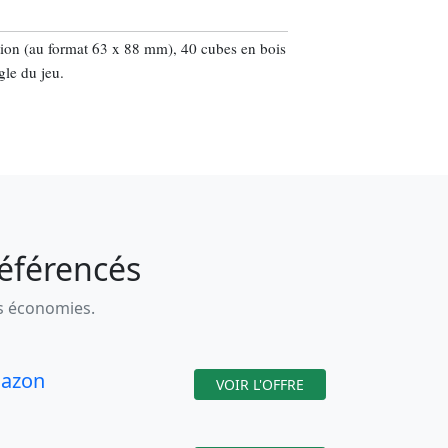
ction (au format 63 x 88 mm), 40 cubes en bois
gle du jeu.
référencés
es économies.
azon
VOIR L'OFFRE