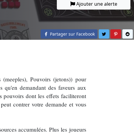
Ajouter une alerte
Partager sur 
Partage
Pa
Partager sur Facebook
 (meeples), Pouvoirs (jetons)) pour
es qu'en demandant des faveurs aux
s pouvoirs dont les effets faciliteront
l peut contrer votre demande et vous
ssources accumulées. Plus les joueurs