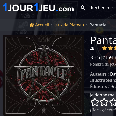
Go !
Accueil
Accueil
Jeux de Plateau
Pantacle
Panta
(x)
(x
2022
-
3 - 5 Joueu
Nombre de jou
Auteurs :
Da
Illustrateurs
Éditeurs :
Br
Je donne ma 
()
()
(Bon - général