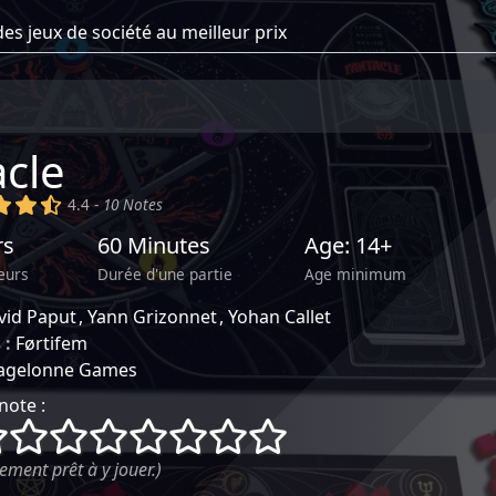
cle
)
(x)
(x)
(,)
4.4 -
10 Notes
rs
60 Minutes
Age: 14+
eurs
Durée d'une partie
Age minimum
vid Paput
Yann Grizonnet
Yohan Callet
 :
Førtifem
agelonne Games
note :
()
()
()
()
()
()
()
()
ement prêt à y jouer.)