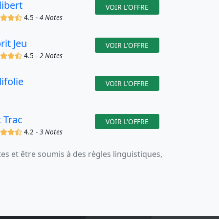
libert
VOIR L'OFFRE
(x)
(x)
(x)
(,)
4.5 -
4 Notes
rit Jeu
VOIR L'OFFRE
(x)
(x)
(x)
(,)
4.5 -
2 Notes
ifolie
VOIR L'OFFRE
c Trac
VOIR L'OFFRE
(x)
(x)
(x)
(,)
4.2 -
3 Notes
 et être soumis à des règles linguistiques,