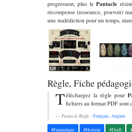
Pantacle
progressent, plus le
résis
récompense (ressource, pouvoir) mai
une malédiction pour un temps, mais le
Règle, Fiche pédagogiq
T
P
éléchargez la règle pour
fichiers au format PDF sont 
Pantacle Règle :
Français
,
Anglais
#Fantastique
#Horreur
#Draft