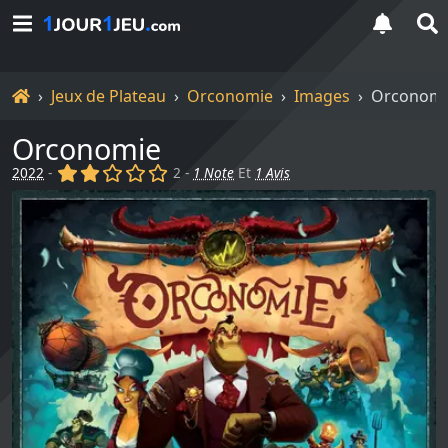
Accueil
Jeux de Plateau
Orconomie
Images
Orconomi
Orconomie
(x)
(x)
()
()
()
2022
-
2 -
1 Note
Et
1 Avis