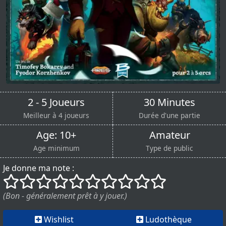
2 - 5 Joueurs
30 Minutes
Meilleur à 4 joueurs
Durée d'une partie
Age: 10+
Amateur
Age minimum
Type de public
Je donne ma note :
()
()
()
()
()
()
()
()
()
()
(Bon - généralement prêt à y jouer.)
Wishlist
Ludothèque