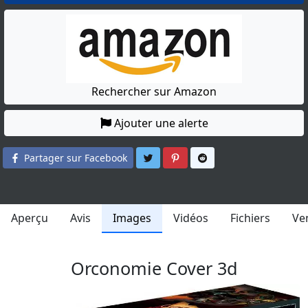
Rechercher sur Amazon
Ajouter une alerte
Partager sur Twitter
Partager sur Pinterest
Partager sur Reddit
Partager sur Facebook
Aperçu
Avis
Images
Vidéos
Fichiers
Ve
Orconomie Cover 3d