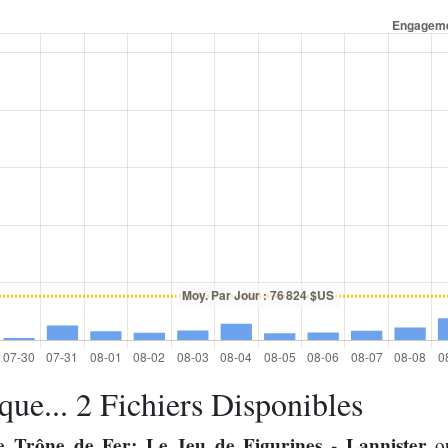
ue... 2 Fichiers Disponibles
e Trône de Fer: Le Jeu de Figurines - Lannister
ou