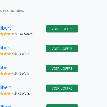
es économies.
libert
VOIR L'OFFRE
(x)
(x)
(x)
(x)
4.8 -
10 Notes
libert
VOIR L'OFFRE
(x)
(x)
(x)
(x)
4.6 -
1 Note
libert
VOIR L'OFFRE
(x)
(x)
(x)
(x)
4.6 -
1 Note
libert
VOIR L'OFFRE
(x)
(x)
(x)
(x)
4.8 -
3 Notes