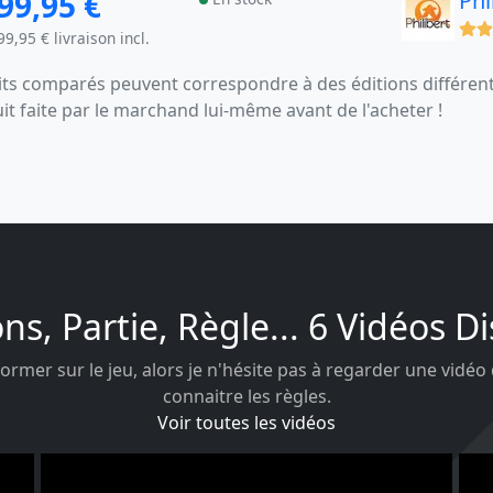
99,95 €
Phi
(x)
99,95 € livraison incl.
s comparés peuvent correspondre à des éditions différentes
uit faite par le marchand lui-même avant de l'acheter !
ons, Partie, Règle... 6 Vidéos D
ormer sur le jeu, alors je n'hésite pas à regarder une vidéo
connaitre les règles.
Voir toutes les vidéos