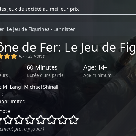
r: Le Jeu de Figurines - Lannister
ône de Fer: Le Jeu de Fi
)
(x)
(x)
(x)
4.7 -
29 Notes
60 Minutes
Age: 14+
eurs
Durée d'une partie
Age minimum
c M. Lang
Michael Shinall
 :
~
on Limited
note :
()
()
()
()
()
()
()
()
ement prêt à y jouer.)