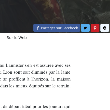
Partager sur 
Partage
Pa
Partager sur Facebook
Sur le Web
i Lannister s'en est assurée avec ses
u Lion sont soit éliminés par la lame
se profilent à l'horizon, la maison
dats les mieux équipés sur le terrain.
 de départ idéal pour les joueurs qui