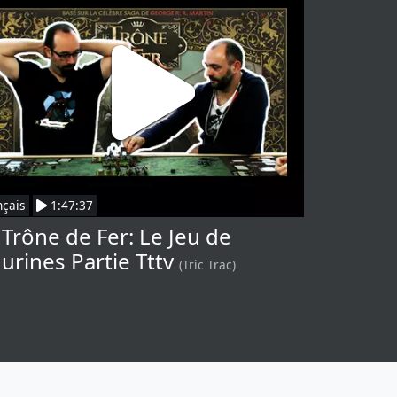
nçais
1:47:37
 Trône de Fer: Le Jeu de
gurines Partie Tttv
(Tric Trac)