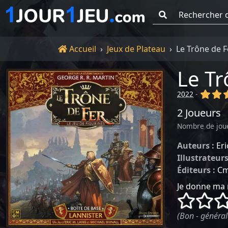
Go !
Accueil
Accueil
Jeux de Plateau
Le Trône de Fe
Le Tr
(x)
(x
2022
-
2 Joueurs
Nombre de jou
Auteurs :
Eri
Illustrateurs
Éditeurs :
Cm
Je donne ma 
()
()
(Bon - général