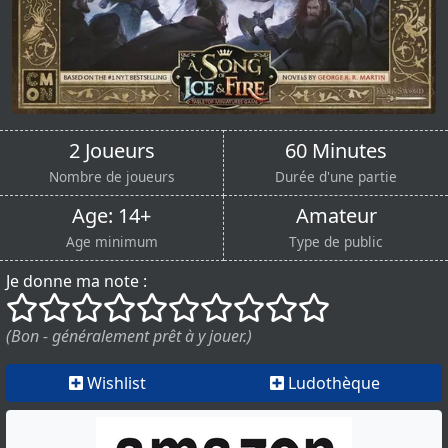
2 Joueurs
60 Minutes
Nombre de joueurs
Durée d'une partie
Age: 14+
Amateur
Age minimum
Type de public
Je donne ma note :
()
()
()
()
()
()
()
()
()
()
(Bon - généralement prêt à y jouer.)
Wishlist
Ludothèque