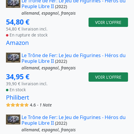
Le Trône de Fer: Le Jeu de Figurines - Héros du
Peuple Libre II
(2022)
allemand
,
espagnol
,
français
54,80 €
VOIR L'OFFRE
54,80 € livraison incl.
En rupture de stock
Amazon
Le Trône de Fer: Le Jeu de Figurines - Héros du
Peuple Libre II
(2022)
allemand
,
espagnol
,
français
34,95 €
VOIR L'OFFRE
39,90 € livraison incl.
En stock
Philibert
(x)
(x)
(x)
(x)
(x)
4.6 -
1 Note
Le Trône de Fer: Le Jeu de Figurines - Héros du
Peuple Libre II
(2022)
allemand
,
espagnol
,
français