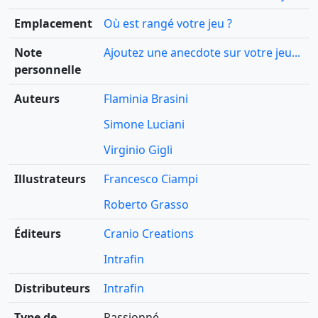
Emplacement
Où est rangé votre jeu ?
Note
Ajoutez une anecdote sur votre jeu...
personnelle
Auteurs
Flaminia Brasini
Simone Luciani
Virginio Gigli
Illustrateurs
Francesco Ciampi
Roberto Grasso
Éditeurs
Cranio Creations
Intrafin
Distributeurs
Intrafin
Type de
Passionné