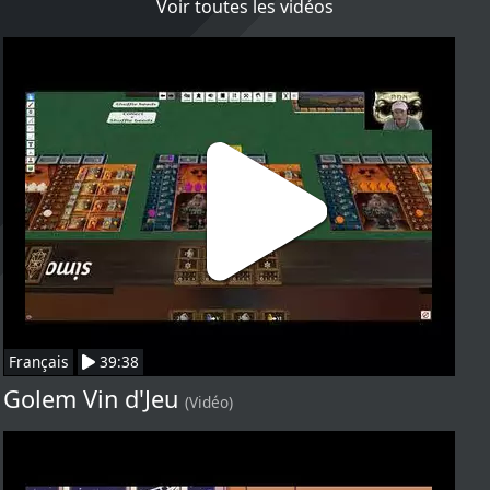
Voir toutes les vidéos
Français
39:38
Golem Vin d'Jeu
(Vidéo)