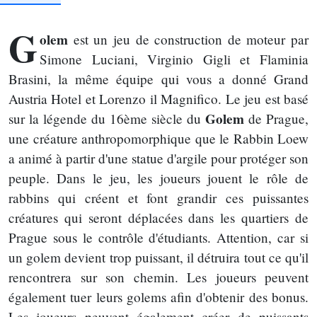
G
olem
est un jeu de construction de moteur par
Simone Luciani, Virginio Gigli et Flaminia
Brasini, la même équipe qui vous a donné Grand
Austria Hotel et Lorenzo il Magnifico. Le jeu est basé
Golem
sur la légende du 16ème siècle du
de Prague,
une créature anthropomorphique que le Rabbin Loew
a animé à partir d'une statue d'argile pour protéger son
peuple. Dans le jeu, les joueurs jouent le rôle de
rabbins qui créent et font grandir ces puissantes
créatures qui seront déplacées dans les quartiers de
Prague sous le contrôle d'étudiants. Attention, car si
un golem devient trop puissant, il détruira tout ce qu'il
rencontrera sur son chemin. Les joueurs peuvent
également tuer leurs golems afin d'obtenir des bonus.
Les joueurs peuvent également créer de puissants