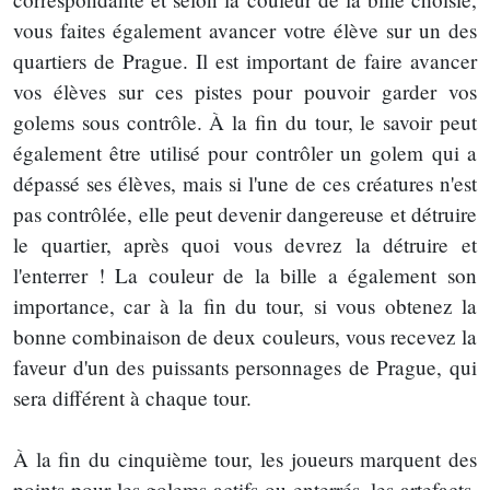
vous faites également avancer votre élève sur un des
quartiers de Prague. Il est important de faire avancer
vos élèves sur ces pistes pour pouvoir garder vos
golems sous contrôle. À la fin du tour, le savoir peut
également être utilisé pour contrôler un golem qui a
dépassé ses élèves, mais si l'une de ces créatures n'est
pas contrôlée, elle peut devenir dangereuse et détruire
le quartier, après quoi vous devrez la détruire et
l'enterrer ! La couleur de la bille a également son
importance, car à la fin du tour, si vous obtenez la
bonne combinaison de deux couleurs, vous recevez la
faveur d'un des puissants personnages de Prague, qui
sera différent à chaque tour.
À la fin du cinquième tour, les joueurs marquent des
points pour les golems actifs ou enterrés, les artefacts,