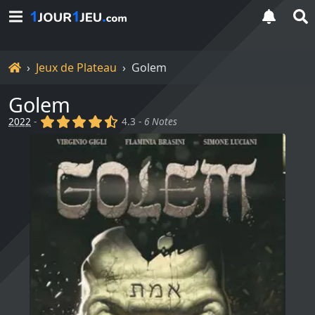
Accueil
Jeux de Plateau
Golem
Golem
(x)
(x)
(x)
(x)
(,)
2022
-
4.3 -
6 Notes