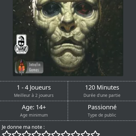
1 - 4 Joueurs
120 Minutes
Meilleur à 2 joueurs
Durée d'une partie
Age: 14+
Passionné
Age minimum
Type de public
Je donne ma note :
()
()
()
()
()
()
()
()
()
()