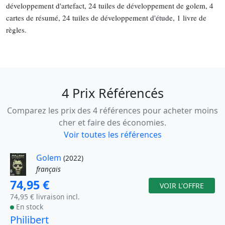
développement d'artefact, 24 tuiles de développement de golem, 4
cartes de résumé, 24 tuiles de développement d'étude, 1 livre de
règles.
4 Prix Référencés
Comparez les prix des 4 références pour acheter moins
cher et faire des économies.
Voir toutes les références
Golem
(2022)
français
74,95 €
VOIR L'OFFRE
74,95 € livraison incl.
En stock
Philibert