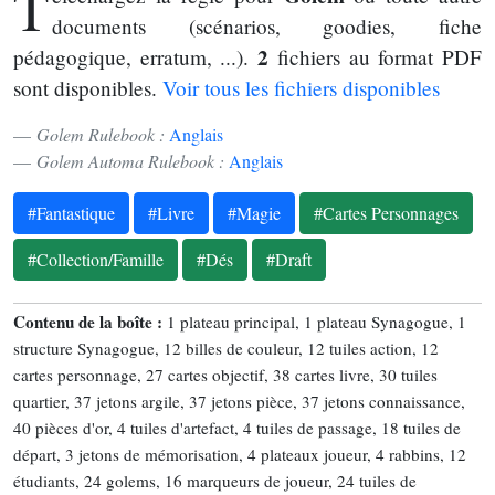
T
documents (scénarios, goodies, fiche
2
pédagogique, erratum, ...).
fichiers au format PDF
sont disponibles.
Voir tous les fichiers disponibles
Golem Rulebook :
Anglais
Golem Automa Rulebook :
Anglais
#Fantastique
#Livre
#Magie
#Cartes Personnages
#Collection/Famille
#Dés
#Draft
Contenu de la boîte :
1 plateau principal, 1 plateau Synagogue, 1
structure Synagogue, 12 billes de couleur, 12 tuiles action, 12
cartes personnage, 27 cartes objectif, 38 cartes livre, 30 tuiles
quartier, 37 jetons argile, 37 jetons pièce, 37 jetons connaissance,
40 pièces d'or, 4 tuiles d'artefact, 4 tuiles de passage, 18 tuiles de
départ, 3 jetons de mémorisation, 4 plateaux joueur, 4 rabbins, 12
étudiants, 24 golems, 16 marqueurs de joueur, 24 tuiles de