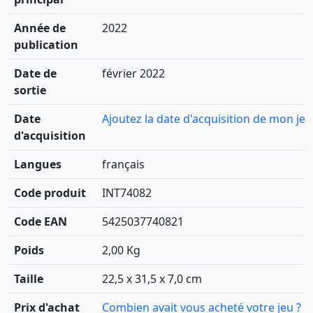
Année de
2022
publication
Date de
février 2022
sortie
Date
Ajoutez la date d'acquisition de mon jeu
d'acquisition
Langues
français
Code produit
INT74082
Code EAN
5425037740821
Poids
2,00 Kg
Taille
22,5 x 31,5 x 7,0 cm
Prix d'achat
Combien avait vous acheté votre jeu ?