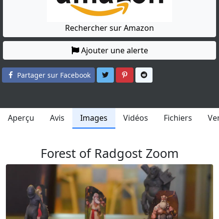
Rechercher sur Amazon
Ajouter une alerte
Partager sur Twitter
Partager sur Pinterest
Partager sur Reddit
Partager sur Facebook
Aperçu
Avis
Images
Vidéos
Fichiers
Ve
Forest of Radgost Zoom