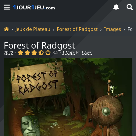
Accueil
Jeux de Plateau
Forest of Radgost
Images
For
Forest of Radgost
(x)
(x)
(x)
(,)
()
2022
-
3.5 -
1 Note
Et
1 Avis