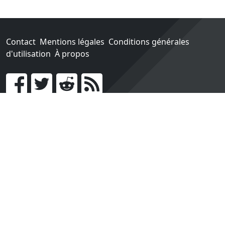
Contact
Mentions légales
Conditions générales
d'utilisation
À propos
Go !
Chaque achat chez une des boutiques partenaires nous
rapporte un pourcentage sur les ventes réalisées.
Conçu et construit avec tout l'amour du monde par
Paula. Maintenu par 1jour-1jeu.com.
Version v2.0. Code sous licence
APACHE2
, docs
APACHE
BY 2.0
.