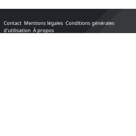
Contact
Mentions légales
Conditions générales
d'utilisation
À propos
Go !
Chaque achat chez une des boutiques partenaires nous
rapporte un pourcentage sur les ventes réalisées.
Conçu et construit avec tout l'amour du monde par
Paula. Maintenu par 1jour-1jeu.com.
Version v2.0. Code sous licence
APACHE2
, docs
APACHE
BY 2.0
.