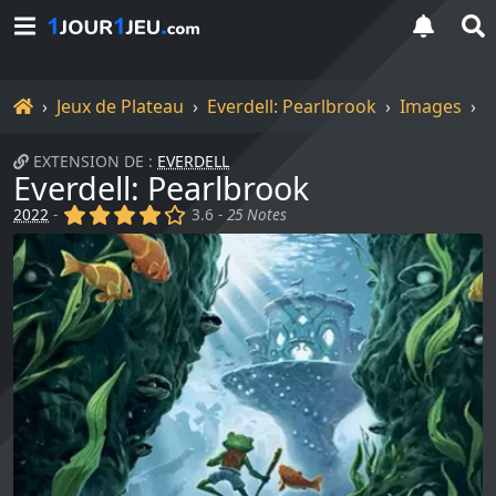
Accueil
Jeux de Plateau
Everdell: Pearlbrook
Images
E
EXTENSION DE :
EVERDELL
Everdell: Pearlbrook
(x)
(x)
(x)
(x)
()
2022
-
3.6 -
25 Notes