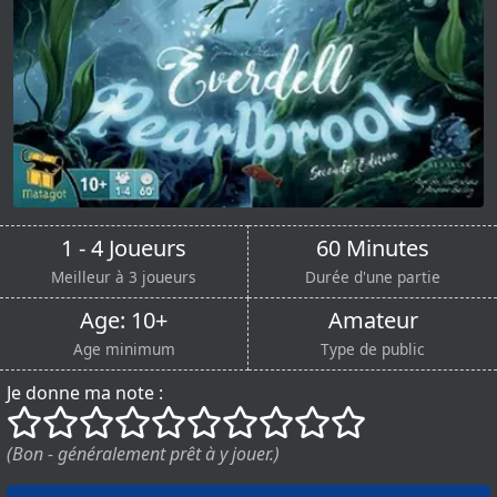
1 - 4 Joueurs
60 Minutes
Meilleur à 3 joueurs
Durée d'une partie
Age: 10+
Amateur
Age minimum
Type de public
Je donne ma note :
()
()
()
()
()
()
()
()
()
()
(Bon - généralement prêt à y jouer.)