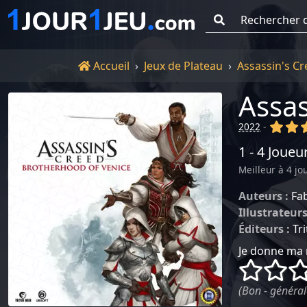
Go !
Accueil
Accueil
Jeux de Plateau
Assassin's C
Assas
(x)
(x
2022
-
1 - 4 Joueu
Meilleur à 4 jo
Auteurs :
Fa
Illustrateurs
Éditeurs :
Tr
Je donne ma 
()
()
(Bon - général