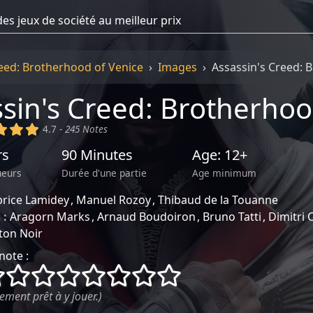
reed: Brotherhood of Venice
Images
Assassin's Creed:
sin's Creed: Brotherhoo
)
(x)
(x)
(x)
4.7 -
245 Notes
rs
90 Minutes
Age: 12+
ueurs
Durée d'une partie
Age minimum
brice Lamidey
Manuel Rozoy
Thibaud de la Touanne
 :
Aragorn Marks
Arnaud Boudoiron
Bruno Tatti
Dimitri 
iton Noir
note :
()
()
()
()
()
()
()
()
ement prêt à y jouer.)