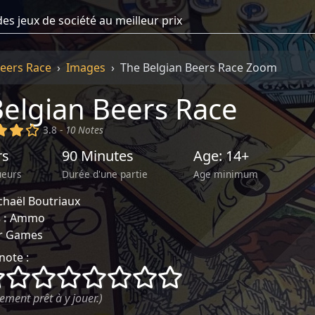
Beers Race
Images
The Belgian Beers Race Zoom
elgian Beers Race
)
(x)
(x)
()
3.8 -
10 Notes
rs
90 Minutes
Age: 14+
ueurs
Durée d'une partie
Age minimum
chaël Boutriaux
 :
Ammo
r Games
note :
()
()
()
()
()
()
()
()
ement prêt à y jouer.)