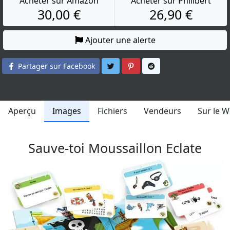
Acheter sur Amazon
Acheter sur Philibert
30,00 €
26,90 €
Ajouter une alerte
Partager sur Twitter
Partager sur Pinterest
Partager sur Reddit
Partager sur Facebook
Aperçu
Images
Fichiers
Vendeurs
Sur le 
Sauve-toi Moussaillon Eclate