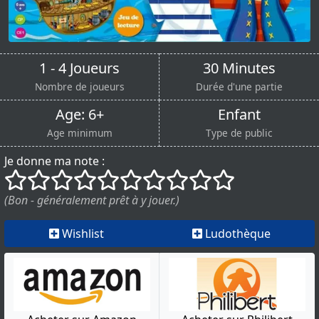
1 - 4 Joueurs
30 Minutes
Nombre de joueurs
Durée d'une partie
Age: 6+
Enfant
Age minimum
Type de public
Je donne ma note :
()
()
()
()
()
()
()
()
()
()
(Bon - généralement prêt à y jouer.)
Wishlist
Ludothèque