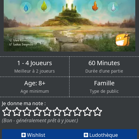
1 - 4 Joueurs
60 Minutes
Meilleur à 2 joueurs
Durée d'une partie
Age: 8+
Famille
Age minimum
Type de public
Je donne ma note :
()
()
()
()
()
()
()
()
()
()
(Bon - généralement prêt à y jouer.)
Wishlist
Ludothèque