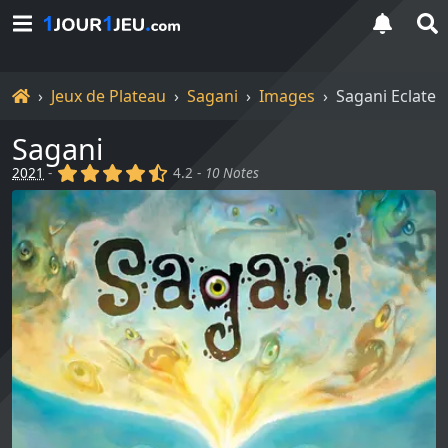
Accueil
Jeux de Plateau
Sagani
Images
Sagani Eclate
Sagani
(x)
(x)
(x)
(x)
(,)
2021
-
4.2 -
10 Notes