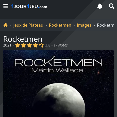
Accueil
Jeux de Plateau
Rocketmen
Images
Rocketme
Rocketmen
(x)
(x)
(x)
(x)
()
2021
-
3.8 -
17 Notes