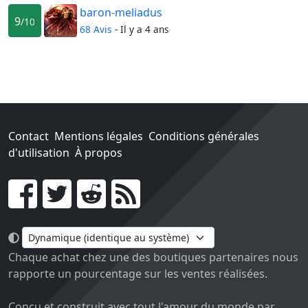
baron-meliadus
9
/10
68 Avis
- Il y a 4 ans
Contact
Mentions légales
Conditions générales
d'utilisation
À propos
Go !
Chaque achat chez une des boutiques partenaires nous
rapporte un pourcentage sur les ventes réalisées.
Conçu et construit avec tout l'amour du monde par