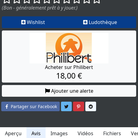
(Bon - généralement prêt à y jouer.)
Wishlist
Ludothèque
Acheter sur Philibert
18,00 €
Ajouter une alerte
Partager sur Twitter
Partager sur Pinterest
Partager sur Reddit
Partager sur Facebook
Aperçu
Avis
Images
Vidéos
Fichiers
Ve