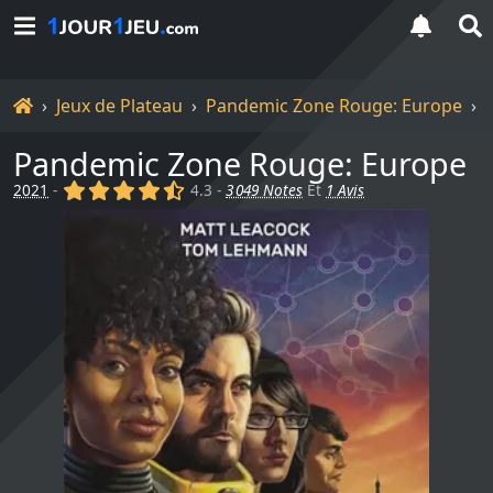
Accueil
Jeux de Plateau
Pandemic Zone Rouge: Europe
Pandemic Zone Rouge: Europe
(x)
(x)
(x)
(x)
(,)
2021
-
4.3 -
3 049 Notes
Et
1 Avis