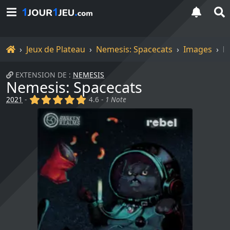
Accueil
Jeux de Plateau
Nemesis: Spacecats
Images
N
EXTENSION DE :
NEMESIS
Nemesis: Spacecats
(x)
(x)
(x)
(x)
(x)
2021
-
4.6 -
1 Note