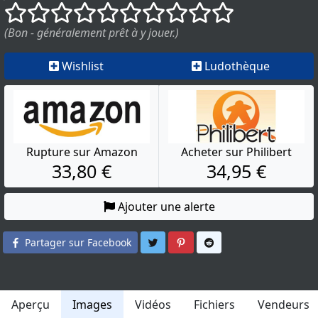
()
()
()
()
()
()
()
()
()
()
(Bon - généralement prêt à y jouer.)
Wishlist
Ludothèque
Rupture sur Amazon
Acheter sur Philibert
33,80 €
34,95 €
Ajouter une alerte
Partager sur Twitter
Partager sur Pinterest
Partager sur Reddit
Partager sur Facebook
Aperçu
Images
Vidéos
Fichiers
Vendeurs