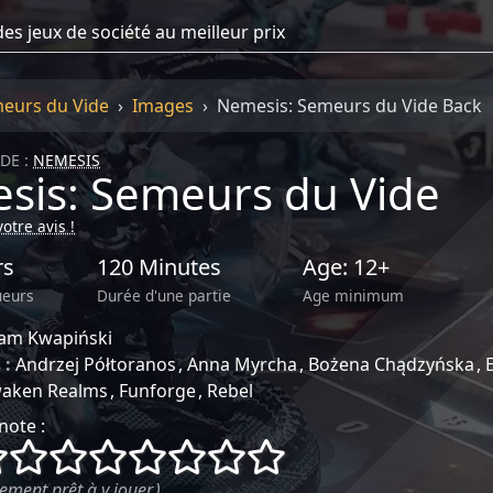
eurs du Vide
Images
Nemesis: Semeurs du Vide Back
DE :
NEMESIS
sis: Semeurs du Vide
otre avis !
rs
120 Minutes
Age: 12+
ueurs
Durée d'une partie
Age minimum
am Kwapiński
 :
Andrzej Półtoranos
Anna Myrcha
Bożena Chądzyńska
aken Realms
Funforge
Rebel
note :
()
()
()
()
()
()
()
()
ement prêt à y jouer.)