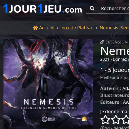
Go !
Accueil
Accueil
Jeux de Plateau
Nemesis: Sem
EXTENSION 
Neme
2021
-
Donnez v
1 - 5 Joueu
Meilleur à 3 jo
Auteurs :
Ad
Illustrateurs
Éditeurs :
Aw
Je donne ma 
()
()
(Bon - général