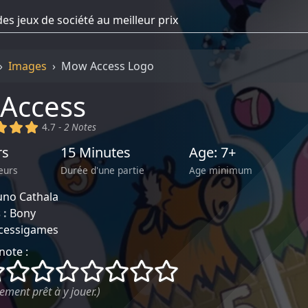
Images
Mow Access Logo
Access
)
(x)
(x)
(x)
4.7 -
2 Notes
rs
15 Minutes
Age: 7+
eurs
Durée d'une partie
Age minimum
uno Cathala
 :
Bony
cessigames
note :
()
()
()
()
()
()
()
()
ement prêt à y jouer.)