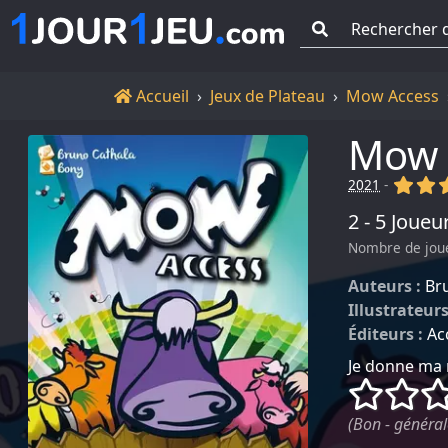
Go !
Accueil
Accueil
Jeux de Plateau
Mow Access
Mow 
(x)
(x
2021
-
2 - 5 Joueu
Nombre de jou
Auteurs :
Br
Illustrateurs
Éditeurs :
Ac
Je donne ma 
()
()
(Bon - général