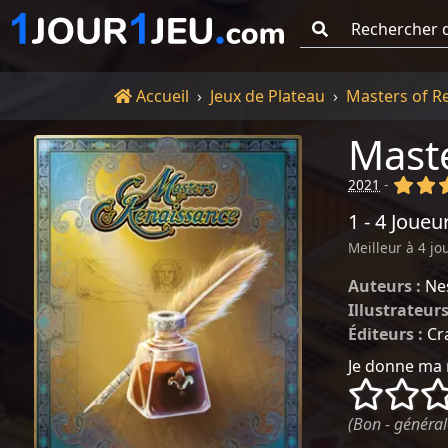
Go !
Accueil
Accueil
Jeux de Plateau
Masters of R
Maste
(x)
(x
2021
-
1 - 4 Joueu
Meilleur à 4 jo
Auteurs :
Ne
Illustrateurs
Éditeurs :
Cr
Je donne ma 
()
()
(Bon - général