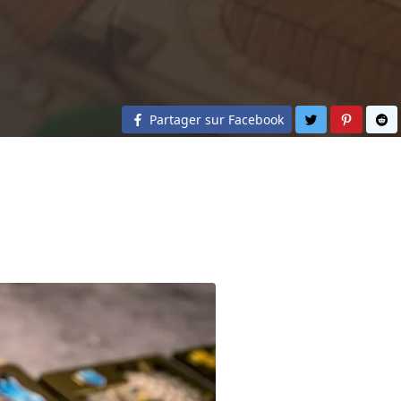
Partager sur 
Partage
Pa
Partager sur Facebook