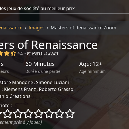
enaissance
Images
Masters of Renaissance Zoom
rs of Renaissance
)
(x)
(x)
(,)
4.5 -
91 Notes
Et
2 Avis
rs
60 Minutes
Age: 12+
ueurs
Durée d'une partie
Age minimum
store Mangone
Simone Luciani
 :
Klemens Franz
Roberto Grasso
anio Creations
note :
()
()
()
()
()
()
()
()
ement prêt à y jouer.)