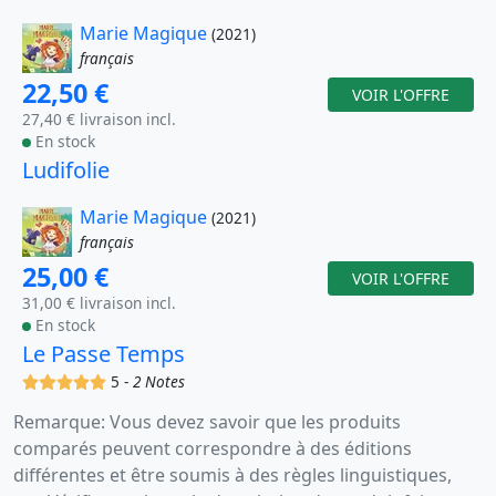
Marie Magique
(2021)
français
22,50 €
VOIR L'OFFRE
27,40 € livraison incl.
En stock
Ludifolie
Marie Magique
(2021)
français
25,00 €
VOIR L'OFFRE
31,00 € livraison incl.
En stock
Le Passe Temps
(x)
(x)
(x)
(x)
(x)
5 -
2 Notes
Remarque: Vous devez savoir que les produits
comparés peuvent correspondre à des éditions
différentes et être soumis à des règles linguistiques,