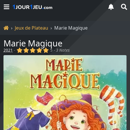
Accueil
Jeux de Plateau
Marie Magique
Marie Magique
(x)
(x)
(x)
(x)
(x)
2021
-
5 -
3 Notes