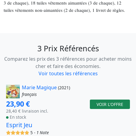
3 de chaque), 18 tuiles vêtements aimantées (3 de chaque), 12
tuiles vêtements non-aimantées (2 de chaque), 1 livret de règles.
3 Prix Référencés
Comparez les prix des 3 références pour acheter moins
cher et faire des économies.
Voir toutes les références
Marie Magique
(2021)
français
23,90 €
VOIR L'OFFRE
28,40 € livraison incl.
En stock
Esprit Jeu
(x)
(x)
(x)
(x)
(x)
5 -
1 Note