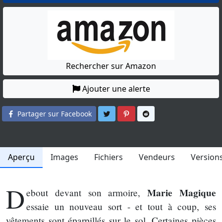
Rechercher sur Amazon
Ajouter une alerte
Partager sur Twitter
Partager sur Pinterest
Partager sur Reddit
Partager sur Facebook
Aperçu
Images
Fichiers
Vendeurs
Version
D
Marie Magique
ebout devant son armoire,
essaie un nouveau sort - et tout à coup, ses
vêtements sont éparpillés sur le sol. Certaines pièces