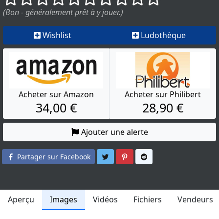
(Bon - généralement prêt à y jouer.)
Wishlist
Ludothèque
Acheter sur Amazon
Acheter sur Philibert
34,00 €
28,90 €
Ajouter une alerte
Partager sur Twitter
Partager sur Pinterest
Partager sur Reddit
Partager sur Facebook
Aperçu
Images
Vidéos
Fichiers
Vendeurs