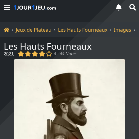
Accueil
Jeux de Plateau
Les Hauts Fourneaux
Images
Les Hauts Fourneaux
(x)
(x)
(x)
(x)
()
2021
-
4 -
44 Notes