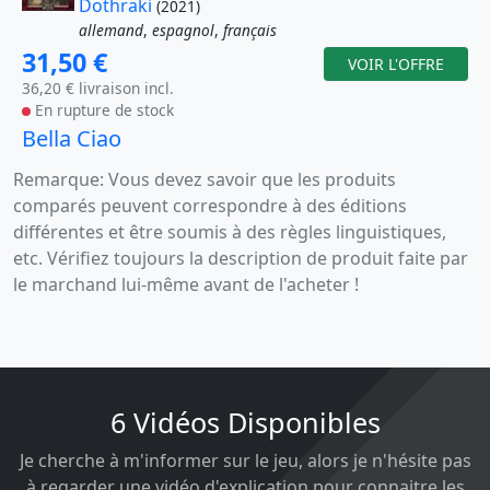
Dothraki
(2021)
allemand
,
espagnol
,
français
31,50 €
VOIR L'OFFRE
36,20 € livraison incl.
En rupture de stock
Bella Ciao
Remarque: Vous devez savoir que les produits
comparés peuvent correspondre à des éditions
différentes et être soumis à des règles linguistiques,
etc. Vérifiez toujours la description de produit faite par
le marchand lui-même avant de l'acheter !
6 Vidéos Disponibles
Je cherche à m'informer sur le jeu, alors je n'hésite pas
à regarder une vidéo d'explication pour connaitre les