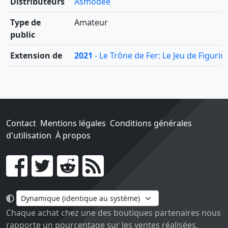
Distributeurs
Asmodée
Type de
Amateur
public
Extension de
2021
- Le Trône de Fer: Le Jeu de Figurin
Contact
Mentions légales
Conditions générales
d'utilisation
À propos
Go !
Chaque achat chez une des boutiques partenaires nous
rapporte un pourcentage sur les ventes réalisées.