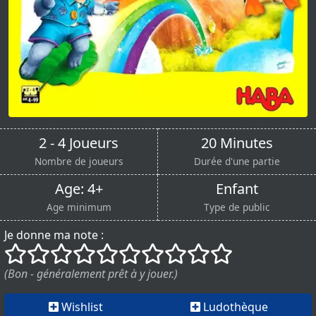
2 - 4 Joueurs
20 Minutes
Nombre de joueurs
Durée d'une partie
Age: 4+
Enfant
Age minimum
Type de public
Je donne ma note :
()
()
()
()
()
()
()
()
()
()
(Bon - généralement prêt à y jouer.)
Wishlist
Ludothèque