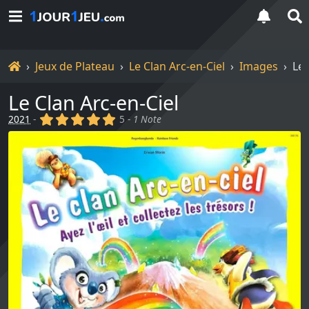
Accueil
Jeux de Plateau
Le Clan Arc-en-Ciel
Images
Le 
Le Clan Arc-en-Ciel
(x)
(x)
(x)
(x)
(x)
2021
-
5 -
1 Note