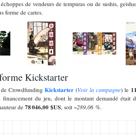
, échoppes de vendeurs de tempuras ou de sushis, geish
s forme de cartes.
eforme Kickstarter
Kickstarter
Voir la campagne
1
me de Crowdfunding
(
) le
 financement du jeu, dont le montant demandé était 
78 046,00 $US
~289,06 %
 hauteur de
, soit
.