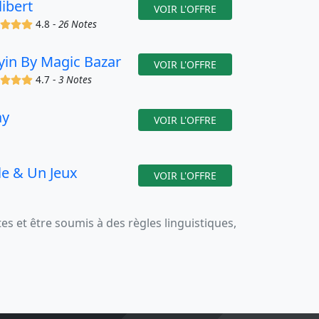
libert
VOIR L'OFFRE
(x)
(x)
(x)
(x)
4.8 -
26 Notes
yin By Magic Bazar
VOIR L'OFFRE
(x)
(x)
(x)
(x)
4.7 -
3 Notes
ay
VOIR L'OFFRE
le & Un Jeux
VOIR L'OFFRE
 et être soumis à des règles linguistiques,