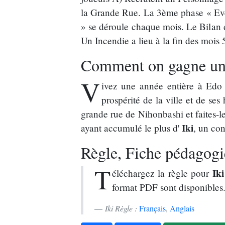
la Grande Rue. La 3ème phase « Evé
» se déroule chaque mois. Le Bilan de
Un Incendie a lieu à la fin des mois 5
Comment on gagne une
V
ivez une année entière à Edo e
prospérité de la ville et de ses
grande rue de Nihonbashi et faites-le
Iki
ayant accumulé le plus d'
, un co
Règle, Fiche pédagogiq
T
Iki
éléchargez la règle pour
format PDF sont disponibles
Iki Règle :
Français
,
Anglais