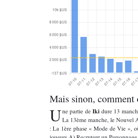
Mais sinon, comment 
U
Iki
ne partie de
dure 13 manches
La 13ème manche, le Nouvel An
: La 1ère phase « Mode de Vie », où
joueurs A) Recrutent un Personnage 