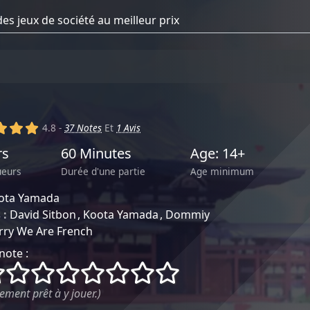
)
(x)
(x)
(x)
4.8 -
37 Notes
Et
1 Avis
rs
60 Minutes
Age: 14+
ueurs
Durée d'une partie
Age minimum
ota Yamada
 :
David Sitbon
Koota Yamada
Dommiy
rry We Are French
note :
()
()
()
()
()
()
()
()
ement prêt à y jouer.)