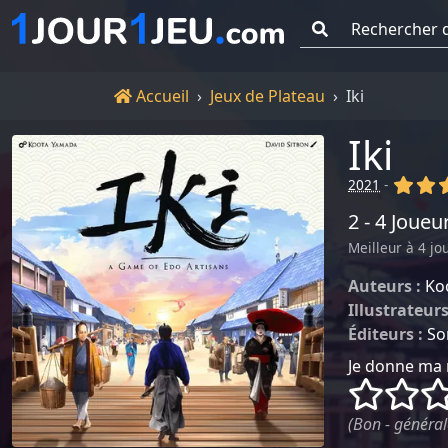
Go !
Accueil
Accueil
Jeux de Plateau
Iki
Iki
(x)
(x
2021
-
2 - 4 Joueu
Meilleur à 4 jo
Auteurs :
Ko
Illustrateurs
Éditeurs :
So
Je donne ma 
()
()
(Bon - général