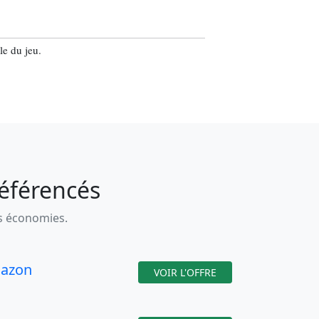
le du jeu.
référencés
es économies.
azon
VOIR L'OFFRE