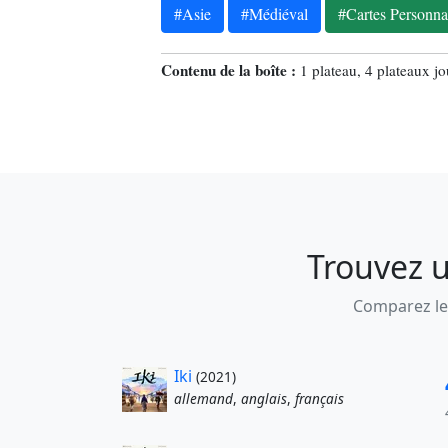
#Asie
#Médiéval
#Cartes Personna
Contenu de la boîte :
1 plateau, 4 plateaux jo
Trouvez u
Comparez les
Iki
(2021)
allemand
,
anglais
,
français