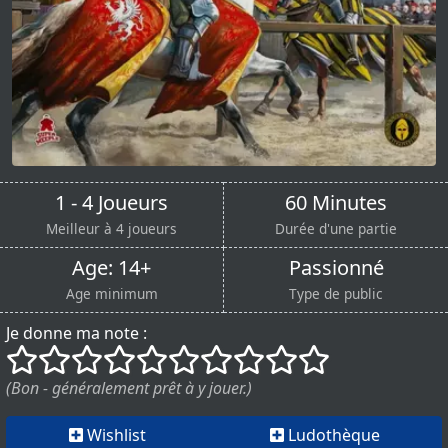
1 - 4 Joueurs
60 Minutes
Meilleur à 4 joueurs
Durée d'une partie
Age: 14+
Passionné
Age minimum
Type de public
Je donne ma note :
()
()
()
()
()
()
()
()
()
()
(Bon - généralement prêt à y jouer.)
Wishlist
Ludothèque