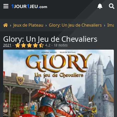
Accueil
Jeux de Plateau
Glory: Un Jeu de Chevaliers
Ima
Glory: Un Jeu de Chevaliers
(x)
(x)
(x)
(x)
(,)
2021
-
4.2 -
18 Notes