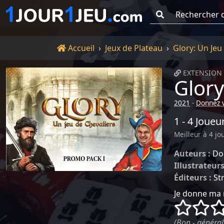
Go !
Accueil
Accueil
Jeux de Plateau
Glory: Un Jeu
EXTENSION 
Glory
2021
-
Donnez v
1 - 4 Joueu
Meilleur à 4 jo
Auteurs :
Do
Illustrateurs
Éditeurs :
St
Je donne ma 
()
()
(Bon - général