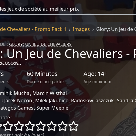
 de Chevaliers - Promo Pack 1
Images
Glory: Un Jeu de
DE :
GLORY: UN JEU DE CHEVALIERS
: Un Jeu de Chevaliers -
otre avis !
rs
60 Minutes
Age: 14+
ueurs
Durée d'une partie
Age minimum
minik Mucha
Marcin Wisthal
 :
Jarek Nocoń
Milek Jakubiec
Radosław Jaszczuk
Sandra 
rategos Games
Super Meeple
note :
()
()
()
()
()
()
()
()
ement prêt à y jouer.)