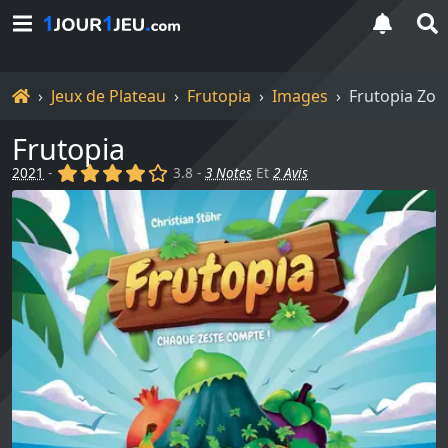
Accueil
Jeux de Plateau
Frutopia
Images
Frutopia Zo
Frutopia
(x)
(x)
(x)
(x)
()
2021
-
3.8 -
3 Notes
Et
2 Avis