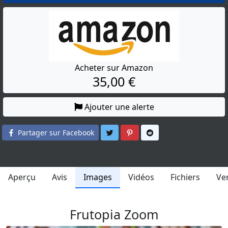
Acheter sur Amazon
35,00 €
Ajouter une alerte
Partager sur Twitter
Partager sur Pinterest
Partager sur Reddit
Partager sur Facebook
Aperçu
Avis
Images
Vidéos
Fichiers
Ve
Frutopia Zoom